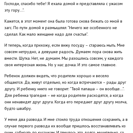
Господи, спасибо тебе! Я ехала домой и представляла с ужасом
эту гору…”.
Кажется, в этот момент она была готова снова бежать со мной в
загс. По пути домой я размышлял: “Ничего же особенного не
сделал. Как мало женщине надо для счастья”.
И теперь, когда прихожу, если вижу посуду – стараюсь мыть. Мне
совсем нетрудно, а девушке радость. Думаем: пора снова жить
вместе. Шутка. Нет, не думаем. Мы разошлись совсем, у каждого
своя интересная жизнь. Но у нас дочка. И это самое главное.
Ребенок должен видеть, что родители хорошо и весело
общаются. Да, живут отдельно, но когда встречаются – рады друг
другу. И ребенку никто не говорит: “Твой папаша – он вообще…”.
Для ребенка трагедия – не когда родители расходятся, а когда
они ненавидят друг друга. Когда его передают друг другу молча,
будто швабру.
У меня два развода. И мне стоило труда отношения сохранить, а в
случае первого развода их вообще пришлось восстанавливать из
руин, собирать по кусочкам. И тянулось это долго, мучительно, со