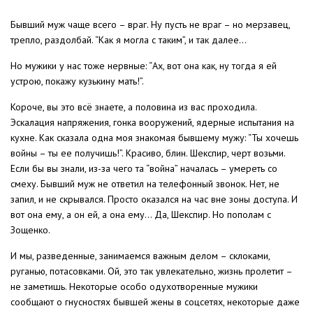
Бывший муж чаще всего – враг. Ну пусть не враг – но мерзавец,
трепло, раздолбай. “Как я могла с таким”, и так далее…
Но мужики у нас тоже нервные: “Ах, вот она как, ну тогда я ей
устрою, покажу кузькину мать!”.
Короче, вы это всё знаете, а половина из вас проходила.
Эскалация напряжения, гонка вооружений, ядерные испытания на
кухне. Как сказала одна моя знакомая бывшему мужу: “Ты хочешь
войны – ты ее получишь!”. Красиво, блин. Шекспир, черт возьми.
Если бы вы знали, из-за чего та “война” началась – умереть со
смеху. Бывший муж не ответил на телефонный звонок. Нет, не
запил, и не скрывался. Просто оказался на час вне зоны доступа. И
вот она ему, а он ей, а она ему… Да, Шекспир. Но пополам с
Зощенко.
И мы, разведенные, занимаемся важным делом – склоками,
руганью, потасовками. Ой, это так увлекательно, жизнь пролетит –
не заметишь. Некоторые особо одухотворенные мужики
сообщают о гнусностях бывшей жены в соцсетях, некоторые даже