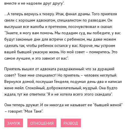
вместе и не надоели друг другу”.
…А теперь вернусь к тизеру. Итак, финал драмы. Того приятеля
свели с хорошим адвокатом, специалистом по разводам. Он
выслушал все жалобы и претензии, посочувствовал и сказал:
“Знаете, я могу вам помочь. Мы подадим суд, вы победите, у вас
будут законные дни для встречи с ребенком, мы даже можем
сделать так, чтобы ребенок остался у вас. Короче, мы устроим
вашей бывшей ужасную жизнь. Но мой совет – помиритесь. Это
самое лучшее, и это зависит от вас”.
Приятель вышел от адвоката раздраженный: что за дурацкий
совет? Тоже мне специалист! Но приятель – человек неглупый.
Вернулся домой, послушал Генделя, подумал день-два и написал
жене мейл. Спокойный, доброжелательный, мудрый. Она будто
ждала, тут же ответила: “Я и не хотела всего этого скандала”.
Они теперь дружат. И он никогда не называет ее “бывшей женой”
– говорит: “Моя Таня”.
ЗАМУЖ
ОТНОШЕНИЯ
РАЗВОД