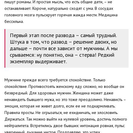
пишут романы. И простая мысль, что есть общие дети, – не
останавливает. Короче, натурально сходят с ума. В сосудах
головного мозга пульсирует горячая жажда мести. Медицина
бессильна.
Первый этап после развода – самый трудный.
Штука в том, что развод – решение двоих, но
дальше – почти все зависит от мужчины. А мы
срываемся: ну понятно, она – стерва! Редкий
экземпляр выдерживает.
Мужчине прежде всего требуется спокойствие. Только
спокойствие. Противостоять женскому яду сложно, но вообще он
безвредный. Для здоровых мужчин. Женщина может даже
ненавидеть бывшего мужа, но это тоже преодолимо. Ненависть –
эмоция, которая не живет долго, если ее не подкармливать.
Правила просты. Не огрызаться, не ехидничать, не злословить.
Держаться. Так можно выйти на нулевой уровень, достичь полного
нейтралитета. Встретились двое бывших: интонация ровная, пульс
уверенный, дыхание чистое. Поздравляю, это успех.