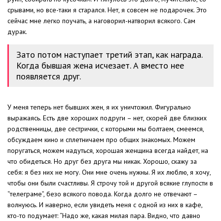
срывами, но все-таки я старался. Нет, я совсем не подарочек. Это
сейчас мне легко поучать, а наговорил-натворил всякого. Сам
дурак.
Зато потом наступает третий этап, как награда.
Когда бывшая жена исчезает. А вместо нее
появляется друг.
У меня теперь нет бывших жен, я их уничтожил. Фигурально
выражаясь. Есть две хороших подруги – нет, скорей две близких
родственницы, две сестрички, с которыми мы болтаем, смеемся,
обсуждаем кино и сплетничаем про общих знакомых. Можем
поругаться, можем надуться, хорошая женщина всегда найдет, на
что обидеться. Но друг без друга мы никак. Хорошо, скажу за
себя: я без них не могу. Они мне очень нужны. Я их люблю, я хочу,
чтобы они были счастливы. Я строчу той и другой всякие глупости в
“телеграме”, безо всякого повода. Когда долго не отвечают –
волнуюсь. И наверно, если увидеть меня с одной из них в кафе,
кто-то подумает: “Надо же, какая милая пара. Видно, что давно