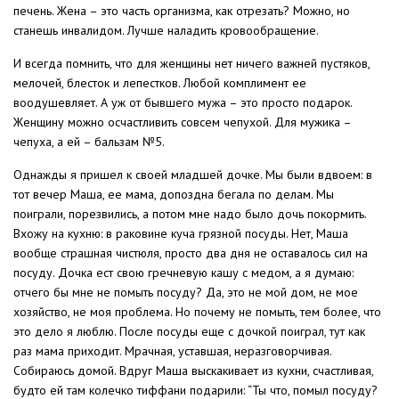
печень. Жена – это часть организма, как отрезать? Можно, но
станешь инвалидом. Лучше наладить кровообращение.
И всегда помнить, что для женщины нет ничего важней пустяков,
мелочей, блесток и лепестков. Любой комплимент ее
воодушевляет. А уж от бывшего мужа – это просто подарок.
Женщину можно осчастливить совсем чепухой. Для мужика –
чепуха, а ей – бальзам №5.
Однажды я пришел к своей младшей дочке. Мы были вдвоем: в
тот вечер Маша, ее мама, допоздна бегала по делам. Мы
поиграли, порезвились, а потом мне надо было дочь покормить.
Вхожу на кухню: в раковине куча грязной посуды. Нет, Маша
вообще страшная чистюля, просто два дня не оставалось сил на
посуду. Дочка ест свою гречневую кашу с медом, а я думаю:
отчего бы мне не помыть посуду? Да, это не мой дом, не мое
хозяйство, не моя проблема. Но почему не помыть, тем более, что
это дело я люблю. После посуды еще с дочкой поиграл, тут как
раз мама приходит. Мрачная, уставшая, неразговорчивая.
Собираюсь домой. Вдруг Маша выскакивает из кухни, счастливая,
будто ей там колечко тиффани подарили: “Ты что, помыл посуду?