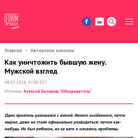
Главная
Авторские колонки
ЖИЗНЬ И ИСТОРИИ
Как уничтожить бывшую жену.
Мужской взгляд
ИММИГРАЦИЯ В США
08.02.2018, 07:00 EST
ЗНАМЕНИТОСТИ
Источник:
Алексей Беляков, "Обозреватель"
АВТОРСКИЕ КОЛОНКИ
Один приятель разошелся с женой. Ничего особенного, почти
ЗДОРОВЬЕ И КРАСОТА
мирно, даже не стали официально разводиться: потом как-
нибудь. Но был ребенок, из-за него и начались проблемы.
ДОМ И ЕДА