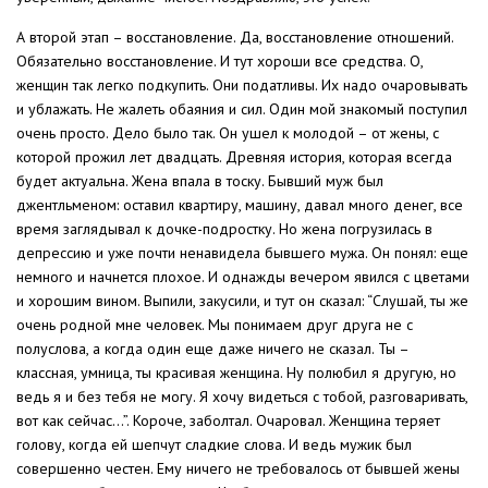
А второй этап – восстановление. Да, восстановление отношений.
Обязательно восстановление. И тут хороши все средства. О,
женщин так легко подкупить. Они податливы. Их надо очаровывать
и ублажать. Не жалеть обаяния и сил. Один мой знакомый поступил
очень просто. Дело было так. Он ушел к молодой – от жены, с
которой прожил лет двадцать. Древняя история, которая всегда
будет актуальна. Жена впала в тоску. Бывший муж был
джентльменом: оставил квартиру, машину, давал много денег, все
время заглядывал к дочке-подростку. Но жена погрузилась в
депрессию и уже почти ненавидела бывшего мужа. Он понял: еще
немного и начнется плохое. И однажды вечером явился с цветами
и хорошим вином. Выпили, закусили, и тут он сказал: “Слушай, ты же
очень родной мне человек. Мы понимаем друг друга не с
полуслова, а когда один еще даже ничего не сказал. Ты –
классная, умница, ты красивая женщина. Ну полюбил я другую, но
ведь я и без тебя не могу. Я хочу видеться с тобой, разговаривать,
вот как сейчас…”. Короче, заболтал. Очаровал. Женщина теряет
голову, когда ей шепчут сладкие слова. И ведь мужик был
совершенно честен. Ему ничего не требовалось от бывшей жены