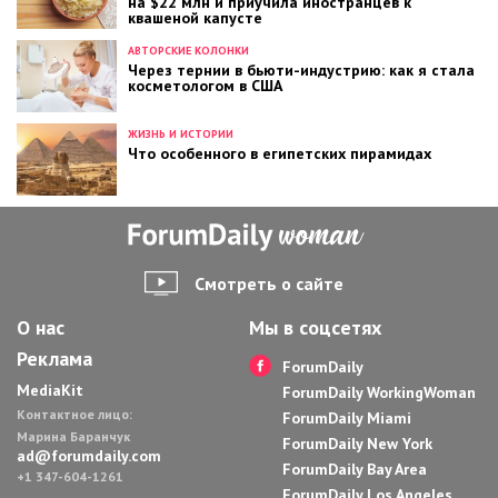
на $22 млн и приучила иностранцев к
квашеной капусте
АВТОРСКИЕ КОЛОНКИ
Через тернии в бьюти-индустрию: как я стала
косметологом в США
ЖИЗНЬ И ИСТОРИИ
Что особенного в египетских пирамидах
Смотреть о сайте
О нас
Мы в соцсетях
Реклама
ForumDaily
MediaKit
ForumDaily WorkingWoman
Контактное лицо:
ForumDaily Miami
Марина Баранчук
ForumDaily New York
ad@forumdaily.com
ForumDaily Bay Area
+1 347-604-1261
ForumDaily Los Angeles