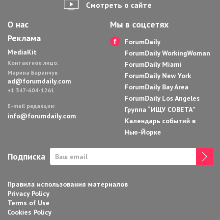
Смотреть о сайте
О нас
Мы в соцсетях
Реклама
ForumDaily
MediaKit
ForumDaily WorkingWoman
Контактное лицо:
ForumDaily Miami
Марина Баранчук
ForumDaily New York
ad@forumdaily.com
ForumDaily Bay Area
+1 347-604-1261
ForumDaily Los Angeles
E-mail редакции:
Группа “ИЩУ СОВЕТА”
info@forumdaily.com
Календарь событий в
Нью-Йорке
Подписка
Правила использования материалов
Privacy Policy
Terms of Use
Cookies Policy