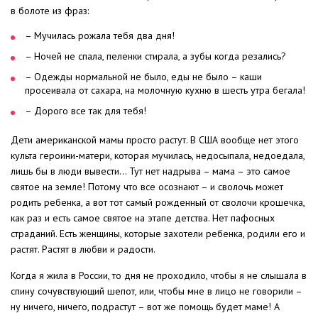
в болоте из фраз:
– Мучилась рожала тебя два дня!
– Ночей не спала, пеленки стирала, а зубы когда резались?
– Одежды нормальной не было, еды не было – каши
просеивала от сахара, на молочную кухню в шесть утра бегала!
– Дорого все так для тебя!
Дети американской мамы просто растут. В США вообще нет этого
культа героини-матери, которая мучилась, недосыпала, недоедала,
лишь бы в люди вывести… Тут нет надрыва – мама – это самое
святое на земле! Потому что все осознают – и сволочь может
родить ребенка, а вот тот самый рожденный от сволочи крошечка,
как раз и есть самое святое на этапе детства. Нет пафосных
страданий. Есть женщины, которые захотели ребенка, родили его и
растят. Растят в любви и радости.
Когда я жила в России, то дня не проходило, чтобы я не слышала в
спину сочувствующий шепот, или, чтобы мне в лицо не говорили –
ну ничего, ничего, подрастут – вот же помощь будет маме! А