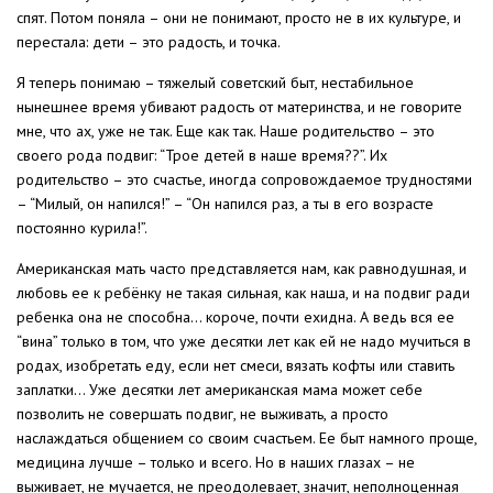
спят. Потом поняла – они не понимают, просто не в их культуре, и
перестала: дети – это радость, и точка.
Я теперь понимаю – тяжелый советский быт, нестабильное
нынешнее время убивают радость от материнства, и не говорите
мне, что ах, уже не так. Еще как так. Наше родительство – это
своего рода подвиг: “Трое детей в наше время??”. Их
родительство – это счастье, иногда сопровождаемое трудностями
– “Милый, он напился!” – “Он напился раз, а ты в его возрасте
постоянно курила!”.
Американская мать часто представляется нам, как равнодушная, и
любовь ее к ребёнку не такая сильная, как наша, и на подвиг ради
ребенка она не способна… короче, почти ехидна. А ведь вся ее
“вина” только в том, что уже десятки лет как ей не надо мучиться в
родах, изобретать еду, если нет смеси, вязать кофты или ставить
заплатки… Уже десятки лет американская мама может себе
позволить не совершать подвиг, не выживать, а просто
наслаждаться общением со своим счастьем. Ее быт намного проще,
медицина лучше – только и всего. Но в наших глазах – не
выживает, не мучается, не преодолевает, значит, неполноценная