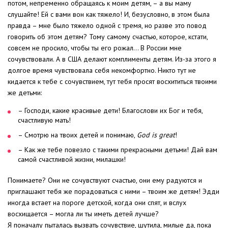
потом, непременно обращаясь к моим детям, – а вы маму
слушайте! Ей с вами вон как тяжело! И, безусловно, в этом была
правда – мне было тяжело одной с тремя, но разве это повод
говорить об этом детям? Тому самому счастью, которое, кстати,
совсем не просило, чтобы ты его рожал… В России мне
сочувствовали. А в США делают комплименты детям. Из-за этого я
долгое время чувствовала себя некомфортно. Никто тут не
кидается к тебе с сочувствием, тут тебя просят восхититься твоими
же детьми:
– Господи, какие красивые дети! Благослови их Бог и тебя,
счастливую мать!
– Смотрю на твоих детей и понимаю,
God is great
!
– Как же тебе повезло с такими прекрасными детьми! Дай вам
самой счастливой жизни, милашки!
Понимаете? Они не сочувствуют счастью, они ему радуются и
приглашают тебя же порадоваться с ними – твоим же детям! Эдди
иногда встает на пороге детской, когда они спят, и вслух
восхищается – могла ли ты иметь детей лучше?
Я поначалу пыталась вызвать сочувствие, шутила, милые да, пока