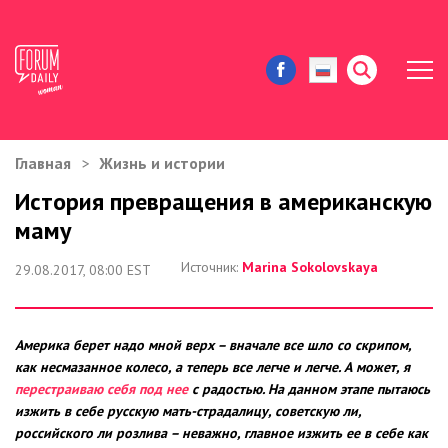
Главная
Жизнь и истории
ЖИЗНЬ И ИСТОРИИ
История превращения в американскую
маму
ИММИГРАЦИЯ В США
Источник:
Marina Sokolovskaya
29.08.2017, 08:00 EST
ЗНАМЕНИТОСТИ
АВТОРСКИЕ КОЛОНКИ
Америка берет надо мной верх – вначале все шло со скрипом,
как несмазанное колесо, а теперь все легче и легче. А может, я
ЗДОРОВЬЕ И КРАСОТА
перестраиваю себя под нее
с радостью. На данном этапе пытаюсь
изжить в себе русскую мать-страдалицу, советскую ли,
ДОМ И ЕДА
российского ли розлива – неважно, главное изжить ее в себе как