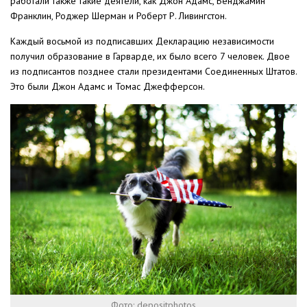
работали также такие деятели, как Джон Адамс, Бенджамин
Франклин, Роджер Шерман и Роберт Р. Ливингстон.
Каждый восьмой из подписавших Декларацию независимости
получил образование в Гарварде, их было всего 7 человек. Двое
из подписантов позднее стали президентами Соединенных Штатов.
Это были Джон Адамс и Томас Джефферсон.
Фото: depositphotos