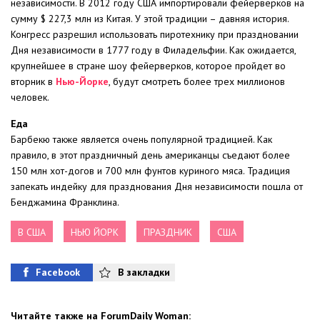
независимости. В 2012 году США импортировали фейерверков на
сумму $ 227,3 млн из Китая. У этой традиции – давняя история.
Конгресс разрешил использовать пиротехнику при праздновании
Дня независимости в 1777 году в Филадельфии. Как ожидается,
крупнейшее в стране шоу фейерверков, которое пройдет во
вторник в
Нью-Йорке
, будут смотреть более трех миллионов
человек.
Еда
Барбекю также является очень популярной традицией. Как
правило, в этот праздничный день американцы съедают более
150 млн хот-догов и 700 млн фунтов куриного мяса. Традиция
запекать индейку для празднования Дня независимости пошла от
Бенджамина Франклина.
В США
НЬЮ ЙОРК
ПРАЗДНИК
США
Facebook
В закладки
Читайте также на ForumDaily Woman: