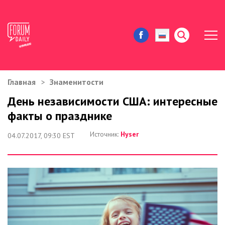
Главная
Знаменитости
ЖИЗНЬ И ИСТОРИИ
День независимости США: интересные
факты о празднике
ИММИГРАЦИЯ В США
Источник:
Hyser
04.07.2017, 09:30 EST
ЗНАМЕНИТОСТИ
АВТОРСКИЕ КОЛОНКИ
ЗДОРОВЬЕ И КРАСОТА
ДОМ И ЕДА