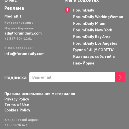
Реклама
ForumDaily
MediaKit
ForumDaily WorkingWoman
Контактное лицо:
ForumDaily Miami
Марина Баранчук
ForumDaily New York
ad@forumdaily.com
ForumDaily Bay Area
+1 347-604-1261
ForumDaily Los Angeles
E-mail редакции:
Группа “ИЩУ СОВЕТА”
info@forumdaily.com
Календарь событий в
Нью-Йорке
Подписка
Правила использования материалов
Privacy Policy
Terms of Use
Cookies Policy
Юридический адрес:
7308 18th Ave