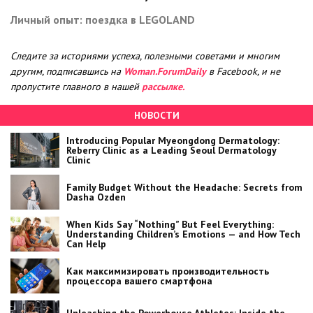
Личный опыт: поездка в LEGOLAND
Следите за историями успеха, полезными советами и многим
другим, подписавшись на
Woman.ForumDaily
в Facebook, и не
пропустите главного в нашей
рассылке.
НОВОСТИ
Introducing Popular Myeongdong Dermatology:
Reberry Clinic as a Leading Seoul Dermatology
Clinic
Family Budget Without the Headache: Secrets from
Dasha Ozden
When Kids Say “Nothing” But Feel Everything:
Understanding Children’s Emotions — and How Tech
Can Help
Как максимизировать производительность
процессора вашего смартфона
Unleashing the Powerhouse Athletes: Inside the