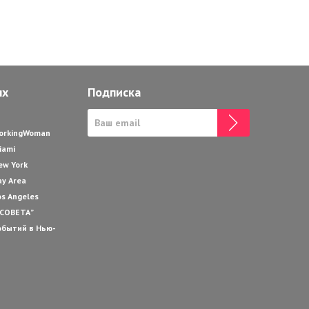
ях
Подписка
WorkingWoman
iami
ew York
ay Area
os Angeles
 СОВЕТА”
обытий в Нью-