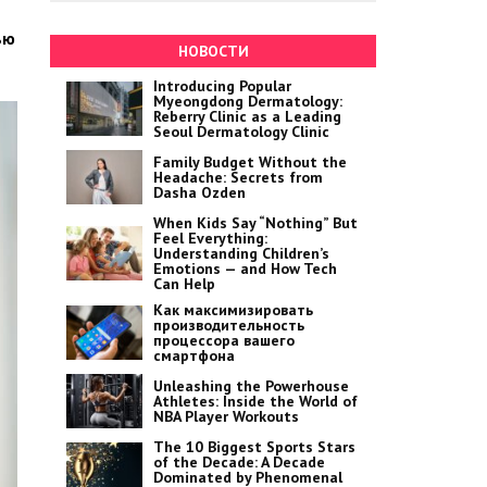
ью
НОВОСТИ
Introducing Popular
Myeongdong Dermatology:
Reberry Clinic as a Leading
Seoul Dermatology Clinic
Family Budget Without the
Headache: Secrets from
Dasha Ozden
When Kids Say “Nothing” But
Feel Everything:
Understanding Children’s
Emotions — and How Tech
Can Help
Как максимизировать
производительность
процессора вашего
смартфона
Unleashing the Powerhouse
Athletes: Inside the World of
NBA Player Workouts
The 10 Biggest Sports Stars
of the Decade: A Decade
Dominated by Phenomenal