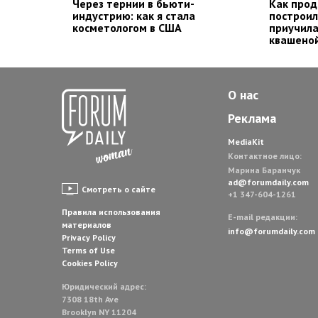
Через тернии в бьюти-
Как прод
индустрию: как я стала
построил
косметологом в США
приучила
квашеной
О нас
Реклама
MediaKit
Контактное лицо:
Марина Баранчук
ad@forumdaily.com
Смотреть о сайте
+1 347-604-1261
Правила использования
E-mail редакции:
материалов
info@forumdaily.com
Privacy Policy
Terms of Use
Cookies Policy
Юридический адрес:
7308 18th Ave
Brooklyn NY 11204