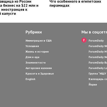
авщица из России
Что особенного в египетских
а бизнес на $22 млн и
пирамидах
 иностранцев к
 капусте
Рубрики
Мы в соцсет
Иммиграция в США
ForumDaily
Успешная
ForumDaily 
Жизнь и истории
ForumDaily M
Дом и еда
ForumDaily N
Знаменитости
ForumDaily B
Авторские колонки
ForumDaily L
Красота и Здоровье
Группа “ИЩУ
English
Календарь с
Йорке