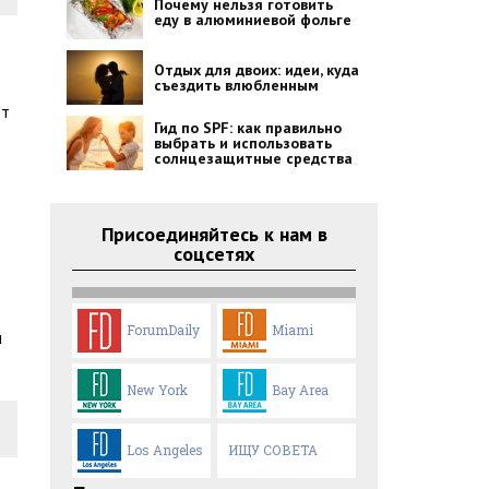
Почему нельзя готовить
еду в алюминиевой фольге
Отдых для двоих: идеи, куда
съездить влюбленным
ет
Гид по SPF: как правильно
выбрать и использовать
солнцезащитные средства
Присоединяйтесь к нам в
соцсетях
ForumDaily
Miami
л
New York
Bay Area
Los Angeles
ИЩУ СОВЕТА