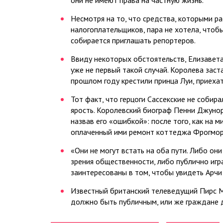
они не имеют права на частную жизнь.
Несмотря на то, что средства, которыми ра
налогоплательщиков, пара не хотела, чтоб
собирается приглашать репортеров.
Ввиду некоторых обстоятельств, Елизавета
уже не первый такой случай. Королева зас
прошлом году крестили принца Луи, приехат
Тот факт, что герцоги Сассекские не собир
ярость. Королевский биограф Пенни Джуно
назвав его «ошибкой»: после того, как на 
оплаченный ими ремонт коттеджа Фрогмор,
«Они не могут встать на оба пути. Либо он
зрения общественности, либо публично игра
заинтересованы в том, чтобы увидеть Арчи
Известный британский телеведущий Пирс Мо
должно быть публичным, или же граждане д