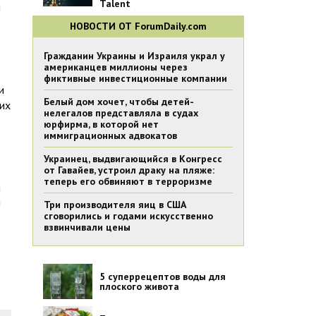
Talent
я
НОВОСТИ ОТ ForumDaily.com
Гражданин Украины и Израиля украл у
американцев миллионы через
фиктивные инвестиционные компании
и
Белый дом хочет, чтобы детей-
ких
нелегалов представляла в судах
юрфирма, в которой нет
иммиграционных адвокатов
Украинец, выдвигающийся в Конгресс
от Гавайев, устроил драку на пляже:
теперь его обвиняют в терроризме
а
и
Три производителя яиц в США
сговорились и годами искусственно
взвинчивали цены
5 суперрецептов воды для
плоского живота