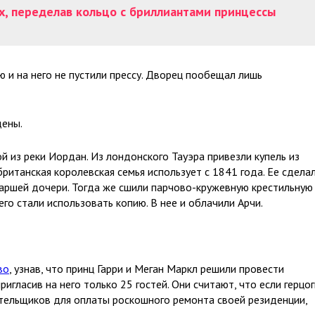
х, переделав кольцо с бриллиантами принцессы
 и на него не пустили прессу. Дворец пообещал лишь
дены.
 из реки Иордан. Из лондонского Тауэра привезли купель из
ританская королевская семья использует с 1841 года. Ее сдела
таршей дочери. Тогда же сшили парчово-кружевную крестильную
его стали использовать копию. В нее и облачили Арчи.
во
, узнав, что принц Гарри и Меган Маркл решили провести
игласив на него только 25 гостей. Они считают, что если герцог
ательщиков для оплаты роскошного ремонта своей резиденции,