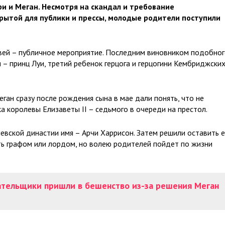
ри и Меган. Несмотря на скандал и требование
ытой для публики и прессы, молодые родители поступили
ей – публичное мероприятие. Последним виновником подобно
 – принц Луи, третий ребенок герцога и герцогини Кембриджских
еган сразу после рождения сына в мае дали понять, что не
а королевы Елизаветы II – седьмого в очереди на престол.
евской династии имя – Арчи Харрисон. Затем решили оставить е
ыть графом или лордом, но волею родителей пойдет по жизни
.
лательщики пришли в бешенство из-за решения Меган