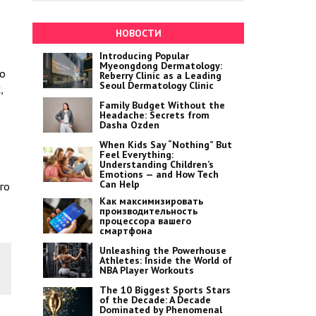
НОВОСТИ
Introducing Popular
Myeongdong Dermatology:
го
Reberry Clinic as a Leading
Seoul Dermatology Clinic
,
Family Budget Without the
Headache: Secrets from
Dasha Ozden
When Kids Say “Nothing” But
Feel Everything:
Understanding Children’s
Emotions — and How Tech
Can Help
го
Как максимизировать
производительность
процессора вашего
смартфона
Unleashing the Powerhouse
Athletes: Inside the World of
NBA Player Workouts
The 10 Biggest Sports Stars
of the Decade: A Decade
Dominated by Phenomenal