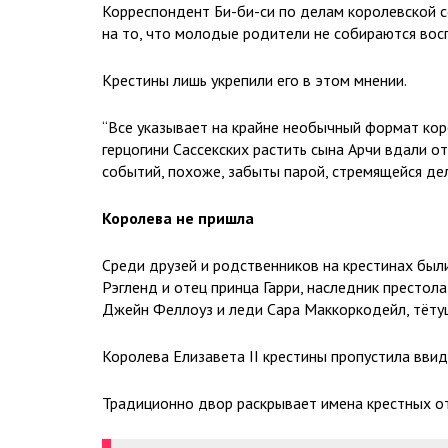
Корреспондент Би-би-си по делам королевской 
на то, что молодые родители не собираются вос
Крестины лишь укрепили его в этом мнении.
“Все указывает на крайне необычный формат кор
герцогини Сассекских растить сына Арчи вдали о
событий, похоже, забыты парой, стремящейся дел
Королева не пришла
Среди друзей и родственников на крестинах были
Рэгленд и отец принца Гарри, наследник престола
Джейн Феллоуз и леди Сара Маккоркодейл, тётуш
Королева Елизавета II крестины пропустила ввид
Традиционно двор раскрывает имена крестных отц