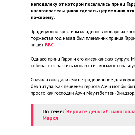
неподалеку от которой поселились принц Гар
налогоплательщиков сделать церемонию откр
по-своему.
Традиционно крестины младенцев монарших кров
торжества год назад был племянник принца Гарри
пишет
ВВС
.
Однако принц Гарри и его американская супруга М
собираются растить монарха из восьмого правнук
Сначала они дали ему нетрадиционное для корол
без титула. Как первенец герцога Арчи мог бы б
просто как господин Арчи Маунтбеттен-Виндзор
По теме:
‘Верните деньги!’: налогоп
Маркл