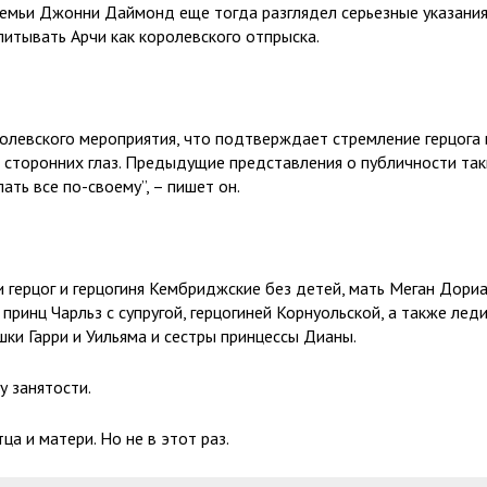
семьи Джонни Даймонд еще тогда разглядел серьезные указани
питывать Арчи как королевского отпрыска.
олевского мероприятия, что подтверждает стремление герцога 
т сторонних глаз. Предыдущие представления о публичности та
ать все по-своему”, – пишет он.
 герцог и герцогиня Кембриджские без детей, мать Меган Дори
 принц Чарльз с супругой, герцогиней Корнуольской, а также лед
ки Гарри и Уильяма и сестры принцессы Дианы.
у занятости.
а и матери. Но не в этот раз.