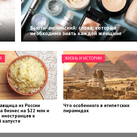
,
Бьюти-английский: слова, которые
необходимо знать каждой женщине
Я
ЖИЗНЬ И ИСТОРИИ
авщица из России
Что особенного в египетских
а бизнес на $22 млн и
пирамидах
 иностранцев к
 капусте