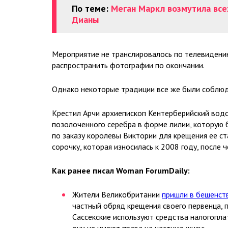
По теме:
Меган Маркл возмутила все
Дианы
Мероприятие не транслировалось по телевидению
распространить фотографии по окончании.
Однако некоторые традиции все же были соблю
Крестил Арчи архиепископ Кентерберийский водой
позолоченного серебра в форме лилии, которую б
по заказу королевы Виктории для крещения ее с
сорочку, которая износилась к 2008 году, после ч
Как ранее писал Woman ForumDaily:
Жители Великобритании
пришли в бешенст
частный обряд крещения своего первенца, пр
Сассекские используют средства налогопл