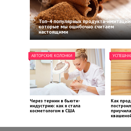
Топ-4 популярных продукта-имитации
которые мы ошибочно считаем
настоящими
АВТОРСКИЕ КОЛОНКИ
УСПЕШНА
Через тернии в бьюти-
Как прод
индустрию: как я стала
построил
косметологом в США
приучила
квашеной