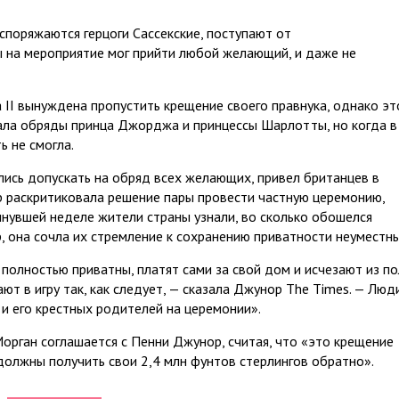
споряжаются герцоги Сассекские, поступают от
ы на мероприятие мог прийти любой желающий, и даже не
 II вынуждена пропустить крещение своего правнука, однако эт
тала обряды принца Джорджа и принцессы Шарлотты, но когда в
ь не смогла.
ались допускать на обряд всех желающих, привел британцев в
р раскритиковала решение пары провести частную церемонию,
минувшей неделе жители страны узнали, во сколько обошелся
 она сочла их стремление к сохранению приватности неуместн
и полностью приватны, платят сами за свой дом и исчезают из по
ют в игру так, как следует, — сказала Джунор The Times. — Люд
 и его крестных родителей на церемонии».
рган соглашается с Пенни Джунор, считая, что «это крещение
олжны получить свои 2,4 млн фунтов стерлингов обратно».