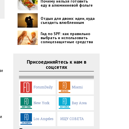
Почему нельзя готовить
еду в алюминиевой фольге
Отдых для двоих: идеи, куда
съездить влюбленным
Гид по SPF: как правильно
выбрать и использовать
солнцезащитные средства
Присоединяйтесь к нам в
соцсетях
ли
ForumDaily
Miami
New York
Bay Area
и
Los Angeles
ИЩУ СОВЕТА