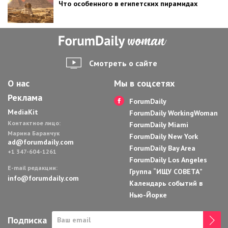
Что особенного в египетских пирамидах
Смотреть о сайте
О нас
Мы в соцсетях
Реклама
ForumDaily
MediaKit
ForumDaily WorkingWoman
Контактное лицо:
ForumDaily Miami
Марина Баранчук
ForumDaily New York
ad@forumdaily.com
ForumDaily Bay Area
+1 347-604-1261
ForumDaily Los Angeles
E-mail редакции:
Группа “ИЩУ СОВЕТА”
info@forumdaily.com
Календарь событий в
Нью-Йорке
Подписка