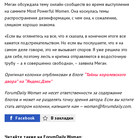
Меган обсуждала тему онлайн-сообществ во время выступления
на саммите Most Powerful Women. Она коснулась темы
распространения дезинформации, с чем она, к сожалению,
слишком хорошо знакома.
«Если вы оглянетесь на все, что я сказала, в конечном итоге все
кажется подстрекательством. Но если вы послушаете, что я на
самом деле говорю, это не вызывает споров. Я уже решила это
для себя, поэтому лесть и критика отправляются в водосточную
трубу – а я совершенно свободна», – заявила Меган.
Оригинал колонки опубликован в блоге
“Тайны королевского
двора” на “Яндекс.Дзен”
ForumDaily Woman не несет ответственности за содержание
блогов и может не разделять точку зрения автора. Если вы хотите
стать автором колонки, напишите нам —
woman@forumdaily.com
.
Facebook
В закладки
Читайте также на ForumDaily Woman: