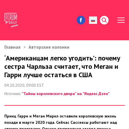
Главная
Авторские колонки
ЖИЗНЬ И ИСТОРИИ
‘Американцам легко угодить’: почему
сестра Чарльза считает, что Меган и
ИММИГРАЦИЯ В США
Гарри лучше остаться в США
ЗНАМЕНИТОСТИ
04.10.2020, 09:00 EST
Источник:
"Тайны королевского двора" на "Яндекс.Дзен"
АВТОРСКИЕ КОЛОНКИ
ЗДОРОВЬЕ И КРАСОТА
Принц Гарри и Меган Маркл оставили королевскую жизнь
позади в марте 2020 года. Сейчас Сассексы работают над
ДОМ И ЕДА
своими проектами. Однако троюродная сестра принца