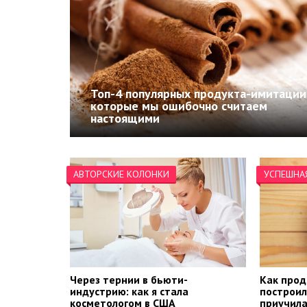
Топ-4 популярных продукта-имитации
которые мы ошибочно считаем
настоящими
АВТОРСКИЕ КОЛОНКИ
УСПЕШНА
Через тернии в бьюти-
Как прод
индустрию: как я стала
построил
косметологом в США
приучила