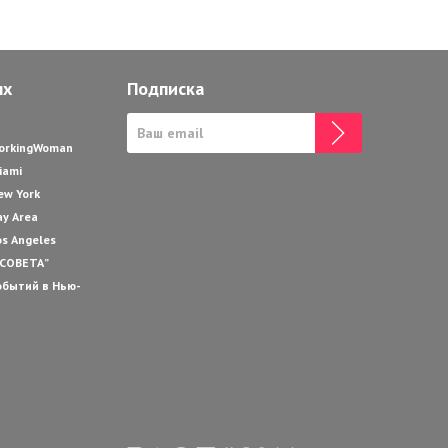
ях
Подписка
WorkingWoman
iami
ew York
ay Area
os Angeles
 СОВЕТА”
обытий в Нью-