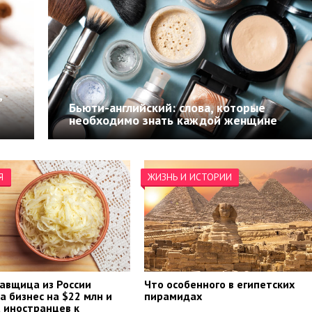
,
Бьюти-английский: слова, которые
необходимо знать каждой женщине
Я
ЖИЗНЬ И ИСТОРИИ
авщица из России
Что особенного в египетских
а бизнес на $22 млн и
пирамидах
 иностранцев к