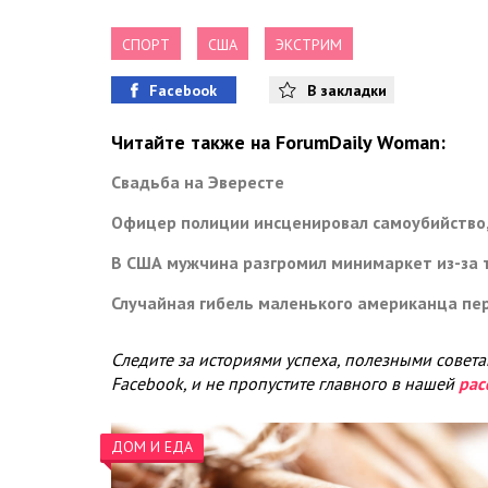
СПОРТ
США
ЭКСТРИМ
Facebook
В закладки
Читайте также на ForumDaily Woman:
Свадьба на Эвересте
Офицер полиции инсценировал самоубийство,
В США мужчина разгромил минимаркет из-за т
Случайная гибель маленького американца пе
Следите за историями успеха, полезными совет
Facebook, и не пропустите главного в нашей
рас
ДОМ И ЕДА