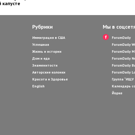
 капусте
Рубрики
Мы в соцсет
Иммиграция в США
ForumDaily
Успешная
ForumDaily 
Жизнь и истории
ForumDaily M
Дом и еда
ForumDaily N
Знаменитости
ForumDaily B
Авторские колонки
ForumDaily L
Красота и Здоровье
Группа “ИЩУ
English
Календарь с
Йорке