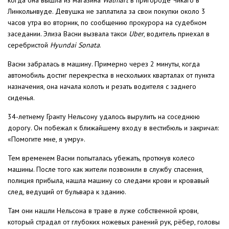
когда она вышла из магазина
Walmart
в пригороде Чикаго в
Линкольнвуде. Девушка не заплатила за свои покупки около 3
часов утра во вторник, по сообщению прокурора на судебном
заседании. Элиза Васни вызвала такси
Uber
, водитель приехал в
серебристой
Hyundai Sonata
.
Васни забралась в машину. Примерно через 2 минуты, когда
автомобиль достиг перекрестка в нескольких кварталах от пункта
назначения, она начала колоть и резать водителя с заднего
сиденья.
34-летнему Гранту Нельсону удалось вырулить на соседнюю
дорогу. Он побежал к ближайшему входу в вестибюль и закричал:
«Помогите мне, я умру».
Тем временем Васни попыталась убежать, проткнув колесо
машины. После того как жители позвонили в службу спасения,
полиция прибыла, нашла машину со следами крови и кровавый
след, ведущий от бульвара к зданию.
Там они нашли Нельсона в траве в луже собственной крови,
который страдал от глубоких ножевых ранений рук, рёбер, головы