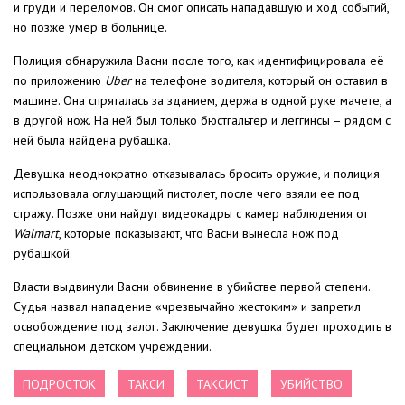
и груди и переломов. Он смог описать нападавшую и ход событий,
но позже умер в больнице.
Полиция обнаружила Васни после того, как идентифицировала её
по приложению
Uber
на телефоне водителя, который он оставил в
машине. Она спряталась за зданием, держа в одной руке мачете, а
в другой нож. На ней был только бюстгальтер и леггинсы – рядом с
ней была найдена рубашка.
Девушка неоднократно отказывалась бросить оружие, и полиция
использовала оглушающий пистолет, после чего взяли ее под
стражу. Позже они найдут видеокадры с камер наблюдения от
Walmart
, которые показывают, что Васни вынесла нож под
рубашкой.
Власти выдвинули Васни обвинение в убийстве первой степени.
Судья назвал нападение «чрезвычайно жестоким» и запретил
освобождение под залог. Заключение девушка будет проходить в
специальном детском учреждении.
ПОДРОСТОК
ТАКСИ
ТАКСИСТ
УБИЙСТВО