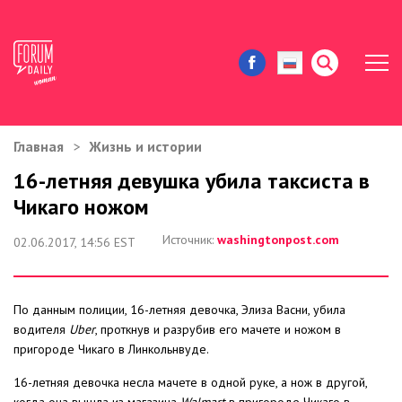
Главная
Жизнь и истории
ЖИЗНЬ И ИСТОРИИ
16-летняя девушка убила таксиста в
Чикаго ножом
ИММИГРАЦИЯ В США
Источник:
washingtonpost.com
02.06.2017, 14:56 EST
ЗНАМЕНИТОСТИ
АВТОРСКИЕ КОЛОНКИ
По данным полиции, 16-летняя девочка, Элиза Васни, убила
водителя
Uber
, проткнув и разрубив его мачете и ножом в
ЗДОРОВЬЕ И КРАСОТА
пригороде Чикаго в Линкольнвуде.
ДОМ И ЕДА
16-летняя девочка несла мачете в одной руке, а нож в другой,