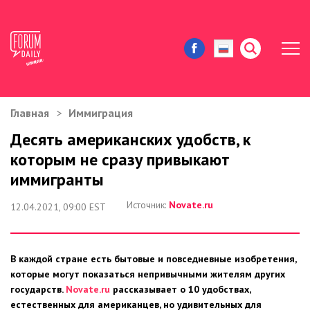
Главная
Иммиграция
ЖИЗНЬ И ИСТОРИИ
Десять американских удобств, к
которым не сразу привыкают
ИММИГРАЦИЯ В США
иммигранты
ЗНАМЕНИТОСТИ
Источник:
Novate.ru
12.04.2021, 09:00 EST
АВТОРСКИЕ КОЛОНКИ
В каждой стране есть бытовые и повседневные изобретения,
ЗДОРОВЬЕ И КРАСОТА
которые могут показаться непривычными жителям других
государств.
Novate.ru
рассказывает о 10 удобствах,
ДОМ И ЕДА
естественных для американцев, но удивительных для