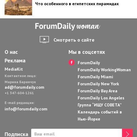
Что особенного в египетских пирамидах
Смотреть о сайте
О нас
Мы в соцсетях
Реклама
ForumDaily
MediaKit
ForumDaily WorkingWoman
Контактное лицо:
ForumDaily Miami
Марина Баранчук
ForumDaily New York
ad@forumdaily.com
ForumDaily Bay Area
+1 347-604-1261
ForumDaily Los Angeles
E-mail редакции:
Группа “ИЩУ СОВЕТА”
info@forumdaily.com
Календарь событий в
Нью-Йорке
Подписка