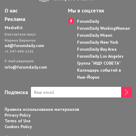
О нас
Мы в соцсетях
Реклама
ForumDaily
MediaKit
ForumDaily WorkingWoman
Контактное лицо:
ForumDaily Miami
Марина Баранчук
ForumDaily New York
ad@forumdaily.com
ForumDaily Bay Area
+1 347-604-1261
ForumDaily Los Angeles
E-mail редакции:
Группа “ИЩУ СОВЕТА”
info@forumdaily.com
Календарь событий в
Нью-Йорке
Подписка
Правила использования материалов
Privacy Policy
Terms of Use
Cookies Policy