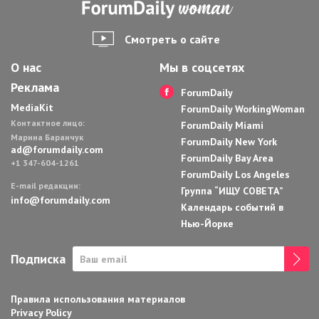
Смотреть о сайте
О нас
Мы в соцсетях
Реклама
ForumDaily
MediaKit
ForumDaily WorkingWoman
Контактное лицо:
ForumDaily Miami
Марина Баранчук
ForumDaily New York
ad@forumdaily.com
ForumDaily Bay Area
+1 347-604-1261
ForumDaily Los Angeles
E-mail редакции:
Группа “ИЩУ СОВЕТА”
info@forumdaily.com
Календарь событий в
Нью-Йорке
Подписка
Правила использования материалов
Privacy Policy