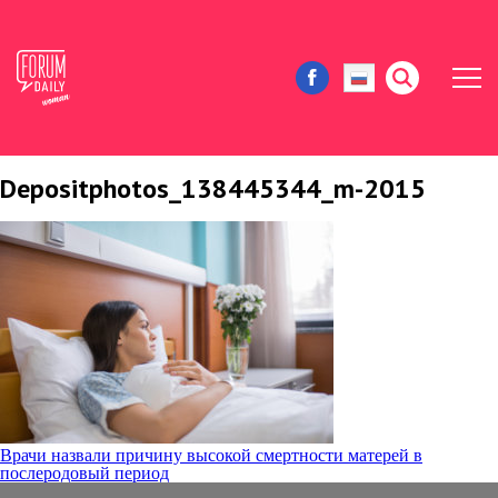
Depositphotos_138445344_m-2015
ЖИЗНЬ И ИСТОРИИ
ИММИГРАЦИЯ В США
ЗНАМЕНИТОСТИ
АВТОРСКИЕ КОЛОНКИ
ЗДОРОВЬЕ И КРАСОТА
Навигация
Врачи назвали причину высокой смертности матерей в
послеродовый период
ДОМ И ЕДА
по
записям