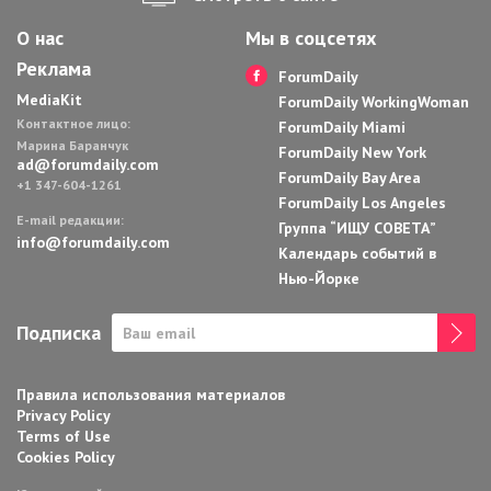
О нас
Мы в соцсетях
Реклама
ForumDaily
MediaKit
ForumDaily WorkingWoman
Контактное лицо:
ForumDaily Miami
Марина Баранчук
ForumDaily New York
ad@forumdaily.com
ForumDaily Bay Area
+1 347-604-1261
ForumDaily Los Angeles
E-mail редакции:
Группа “ИЩУ СОВЕТА”
info@forumdaily.com
Календарь событий в
Нью-Йорке
Подписка
Правила использования материалов
Privacy Policy
Terms of Use
Cookies Policy