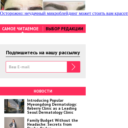
Навигация
Осторожно: неудачный микроблейдинг может стоить вам красо
по
САМОЕ ЧИТАЕМОЕ
ВЫБОР РЕДАКЦИИ
записям
Подпишитесь на нашу рассылку
НОВОСТИ
Introducing Popular
Myeongdong Dermatology:
Reberry Clinic as a Leading
Seoul Dermatology Clinic
Family Budget Without the
Headache: Secrets from