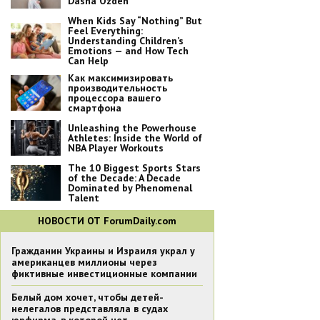
Dasha Ozden
When Kids Say “Nothing” But
Feel Everything:
Understanding Children’s
Emotions — and How Tech
Can Help
Как максимизировать
производительность
процессора вашего
смартфона
Unleashing the Powerhouse
Athletes: Inside the World of
NBA Player Workouts
The 10 Biggest Sports Stars
of the Decade: A Decade
Dominated by Phenomenal
Talent
НОВОСТИ ОТ ForumDaily.com
Гражданин Украины и Израиля украл у
американцев миллионы через
фиктивные инвестиционные компании
Белый дом хочет, чтобы детей-
нелегалов представляла в судах