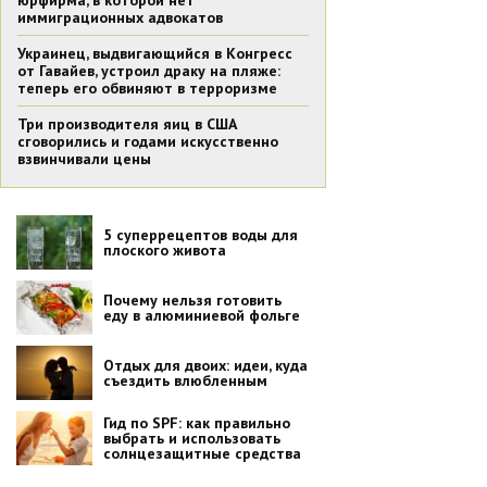
юрфирма, в которой нет
иммиграционных адвокатов
Украинец, выдвигающийся в Конгресс
от Гавайев, устроил драку на пляже:
теперь его обвиняют в терроризме
Три производителя яиц в США
сговорились и годами искусственно
взвинчивали цены
5 суперрецептов воды для
плоского живота
Почему нельзя готовить
еду в алюминиевой фольге
Отдых для двоих: идеи, куда
съездить влюбленным
Гид по SPF: как правильно
выбрать и использовать
солнцезащитные средства