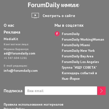
по
записям
Смотреть о сайте
О нас
Мы в соцсетях
Реклама
ForumDaily
MediaKit
ForumDaily WorkingWoman
Контактное лицо:
ForumDaily Miami
Марина Баранчук
ForumDaily New York
ad@forumdaily.com
ForumDaily Bay Area
+1 347-604-1261
ForumDaily Los Angeles
E-mail редакции:
Группа “ИЩУ СОВЕТА”
info@forumdaily.com
Календарь событий в
Нью-Йорке
Подписка
Правила использования материалов