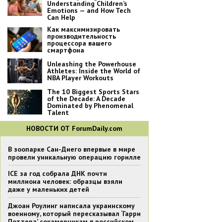
Understanding Children’s
Emotions — and How Tech
Can Help
Как максимизировать
производительность
процессора вашего
смартфона
Unleashing the Powerhouse
Athletes: Inside the World of
NBA Player Workouts
The 10 Biggest Sports Stars
of the Decade: A Decade
Dominated by Phenomenal
Talent
НОВОСТИ ОТ ForumDaily.com
В зоопарке Сан-Диего впервые в мире
провели уникальную операцию горилле
ICE за год собрала ДНК почти
миллиона человек: образцы взяли
даже у маленьких детей
Джоан Роулинг написала украинскому
военному, который пересказывал ‘Гарри
Поттера’ сокамерникам в российском