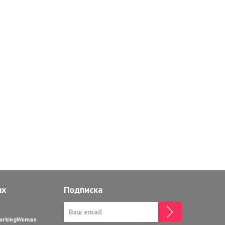
ях
Подписка
WorkingWoman