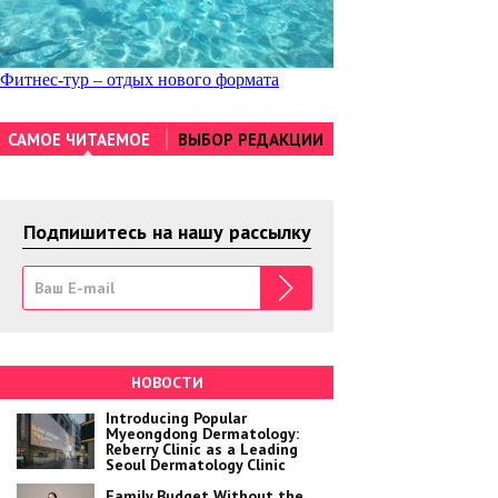
Навигация
Фитнес-тур – отдых нового формата
по
САМОЕ ЧИТАЕМОЕ
ВЫБОР РЕДАКЦИИ
записям
Подпишитесь на нашу рассылку
НОВОСТИ
Introducing Popular
Myeongdong Dermatology:
Reberry Clinic as a Leading
Seoul Dermatology Clinic
Family Budget Without the