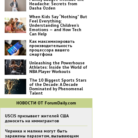
Headache: Secrets from
Dasha Ozden
When Kids Say “Nothing” But
Feel Everything:
Understanding Children’s
Emotions — and How Tech
Can Help
Как максимизировать
производительность
процессора вашего
смартфона
Unleashing the Powerhouse
Athletes: Inside the World of
NBA Player Workouts
The 10 Biggest Sports Stars
of the Decade: A Decade
Dominated by Phenomenal
Talent
НОВОСТИ ОТ ForumDaily.com
USCIS призывает жителей США
доносить на иммигрантов
Черника и малина могут быть
заражены паразитом, вызывающим