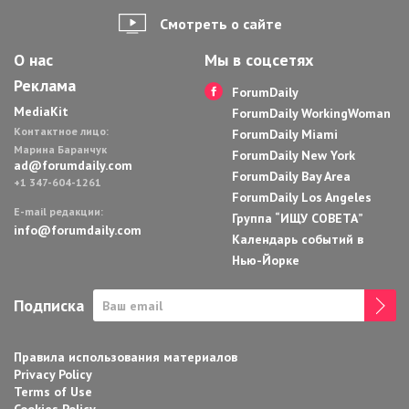
Смотреть о сайте
О нас
Мы в соцсетях
Реклама
ForumDaily
MediaKit
ForumDaily WorkingWoman
Контактное лицо:
ForumDaily Miami
Марина Баранчук
ForumDaily New York
ad@forumdaily.com
ForumDaily Bay Area
+1 347-604-1261
ForumDaily Los Angeles
E-mail редакции:
Группа “ИЩУ СОВЕТА”
info@forumdaily.com
Календарь событий в
Нью-Йорке
Подписка
Правила использования материалов
Privacy Policy
Terms of Use