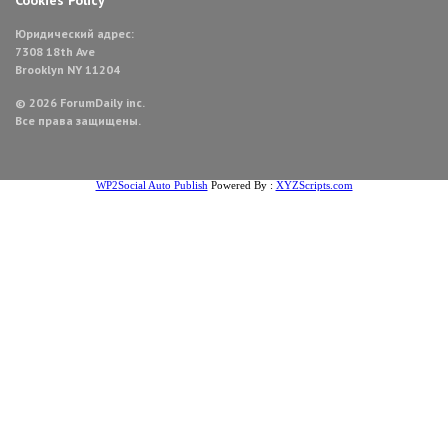
Cookies Policy
Юридический адрес:
7308 18th Ave
Brooklyn NY 11204
© 2026 ForumDaily inc.
Все права защищены.
WP2Social Auto Publish
Powered By :
XYZScripts.com