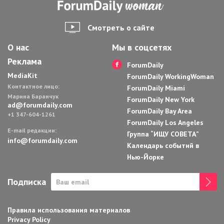
Смотреть о сайте
О нас
Мы в соцсетях
Реклама
ForumDaily
MediaKit
ForumDaily WorkingWoman
Контактное лицо:
ForumDaily Miami
Марина Баранчук
ForumDaily New York
ad@forumdaily.com
ForumDaily Bay Area
+1 347-604-1261
ForumDaily Los Angeles
E-mail редакции:
Группа “ИЩУ СОВЕТА”
info@forumdaily.com
Календарь событий в
Нью-Йорке
Подписка
Правила использования материалов
Privacy Policy