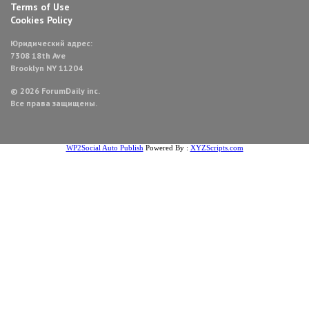
Terms of Use
Cookies Policy
Юридический адрес:
7308 18th Ave
Brooklyn NY 11204
© 2026 ForumDaily inc.
Все права защищены.
WP2Social Auto Publish
Powered By :
XYZScripts.com