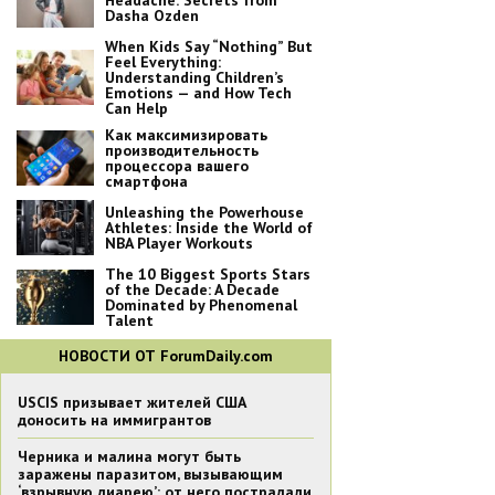
Headache: Secrets from
Dasha Ozden
When Kids Say “Nothing” But
Feel Everything:
Understanding Children’s
Emotions — and How Tech
Can Help
Как максимизировать
производительность
процессора вашего
смартфона
Unleashing the Powerhouse
Athletes: Inside the World of
NBA Player Workouts
The 10 Biggest Sports Stars
of the Decade: A Decade
Dominated by Phenomenal
Talent
НОВОСТИ ОТ ForumDaily.com
USCIS призывает жителей США
доносить на иммигрантов
Черника и малина могут быть
заражены паразитом, вызывающим
‘взрывную диарею’: от него пострадали