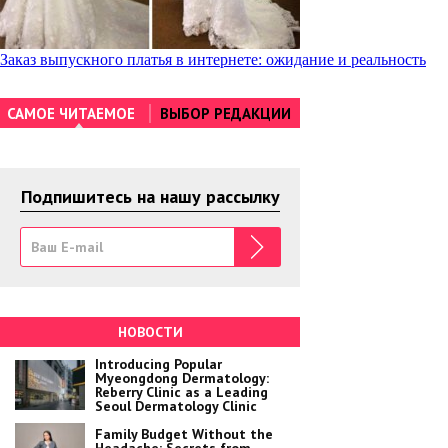
Навигация
Заказ выпускного платья в интернете: ожидание и реальность
по
САМОЕ ЧИТАЕМОЕ
ВЫБОР РЕДАКЦИИ
записям
Подпишитесь на нашу рассылку
НОВОСТИ
Introducing Popular
Myeongdong Dermatology:
Reberry Clinic as a Leading
Seoul Dermatology Clinic
Family Budget Without the