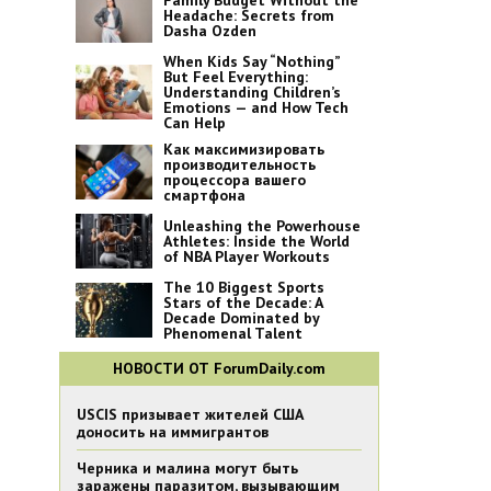
Family Budget Without the
Headache: Secrets from
Dasha Ozden
When Kids Say “Nothing”
But Feel Everything:
Understanding Children’s
Emotions — and How Tech
Can Help
Как максимизировать
производительность
процессора вашего
смартфона
Unleashing the Powerhouse
Athletes: Inside the World
of NBA Player Workouts
The 10 Biggest Sports
Stars of the Decade: A
Decade Dominated by
Phenomenal Talent
НОВОСТИ ОТ ForumDaily.com
USCIS призывает жителей США
доносить на иммигрантов
Черника и малина могут быть
заражены паразитом, вызывающим