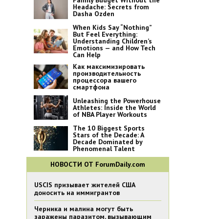
Family Budget Without the
Headache: Secrets from
Dasha Ozden
When Kids Say “Nothing”
But Feel Everything:
Understanding Children’s
Emotions — and How Tech
Can Help
Как максимизировать
производительность
процессора вашего
смартфона
Unleashing the Powerhouse
Athletes: Inside the World
of NBA Player Workouts
The 10 Biggest Sports
Stars of the Decade: A
Decade Dominated by
Phenomenal Talent
НОВОСТИ ОТ ForumDaily.com
USCIS призывает жителей США
доносить на иммигрантов
Черника и малина могут быть
заражены паразитом, вызывающим