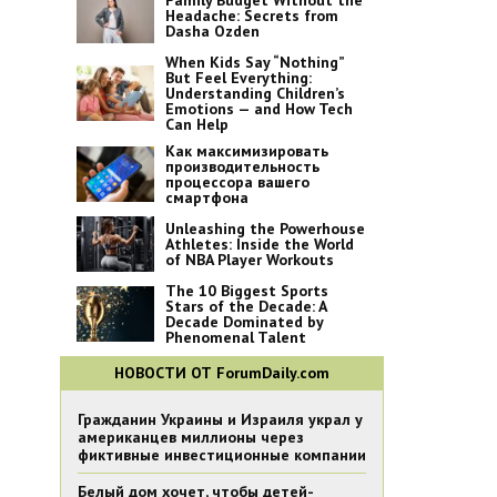
Family Budget Without the
Headache: Secrets from
Dasha Ozden
When Kids Say “Nothing”
But Feel Everything:
Understanding Children’s
Emotions — and How Tech
Can Help
Как максимизировать
производительность
процессора вашего
смартфона
Unleashing the Powerhouse
Athletes: Inside the World
of NBA Player Workouts
The 10 Biggest Sports
Stars of the Decade: A
Decade Dominated by
Phenomenal Talent
НОВОСТИ ОТ ForumDaily.com
Гражданин Украины и Израиля украл у
американцев миллионы через
фиктивные инвестиционные компании
Белый дом хочет, чтобы детей-