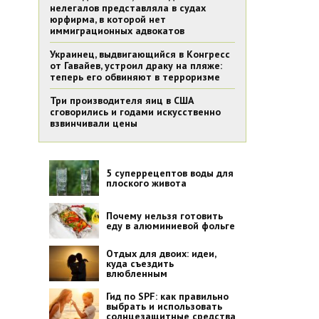
нелегалов представляла в судах
юрфирма, в которой нет
иммиграционных адвокатов
Украинец, выдвигающийся в Конгресс
от Гавайев, устроил драку на пляже:
теперь его обвиняют в терроризме
Три производителя яиц в США
сговорились и годами искусственно
взвинчивали цены
5 суперрецептов воды для
плоского живота
Почему нельзя готовить
еду в алюминиевой фольге
Отдых для двоих: идеи,
куда съездить
влюбленным
Гид по SPF: как правильно
выбрать и использовать
солнцезащитные средства