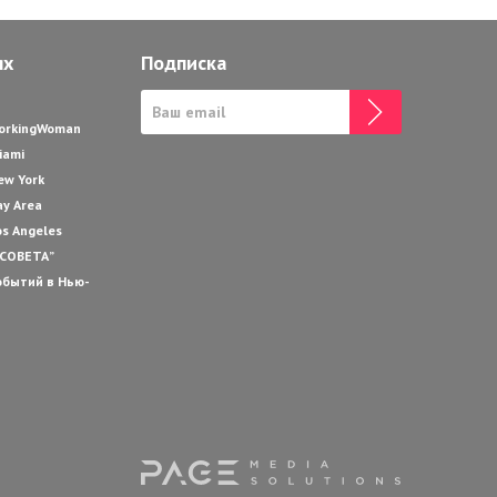
ях
Подписка
WorkingWoman
iami
ew York
ay Area
os Angeles
 СОВЕТА”
обытий в Нью-