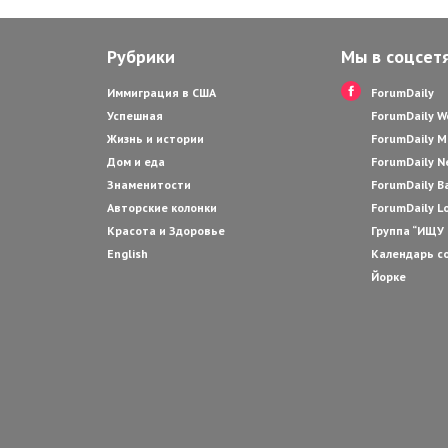
Рубрики
Мы в соцсет
Иммиграция в США
ForumDaily
Успешная
ForumDaily 
Жизнь и истории
ForumDaily M
Дом и еда
ForumDaily N
Знаменитости
ForumDaily B
Авторские колонки
ForumDaily L
Красота и Здоровье
Группа “ИЩУ
English
Календарь с
Йорке