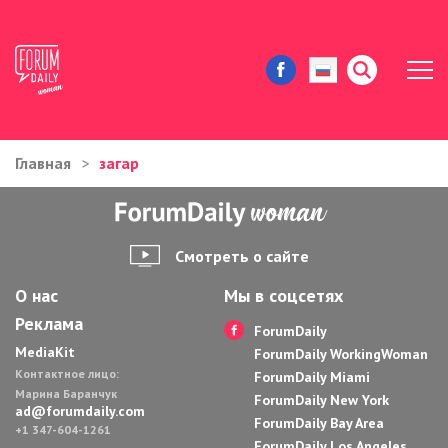
Главная
загар
ЖИЗНЬ И ИСТОРИИ
ИММИГРАЦИЯ В США
Смотреть о сайте
ЗНАМЕНИТОСТИ
О нас
Мы в соцсетях
Реклама
АВТОРСКИЕ КОЛОНКИ
ForumDaily
MediaKit
ForumDaily WorkingWoman
Контактное лицо:
ЗДОРОВЬЕ И КРАСОТА
ForumDaily Miami
Марина Баранчук
ForumDaily New York
ad@forumdaily.com
ForumDaily Bay Area
ДОМ И ЕДА
+1 347-604-1261
ForumDaily Los Angeles