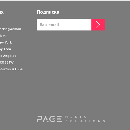
ях
Подписка
WorkingWoman
iami
ew York
ay Area
os Angeles
 СОВЕТА”
обытий в Нью-