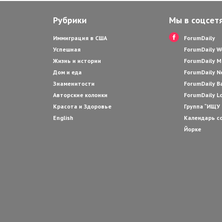
Рубрики
Мы в соцсет
Иммиграция в США
ForumDaily
Успешная
ForumDaily 
Жизнь и истории
ForumDaily M
Дом и еда
ForumDaily N
Знаменитости
ForumDaily B
Авторские колонки
ForumDaily L
Красота и Здоровье
Группа “ИЩУ
English
Календарь с
Йорке