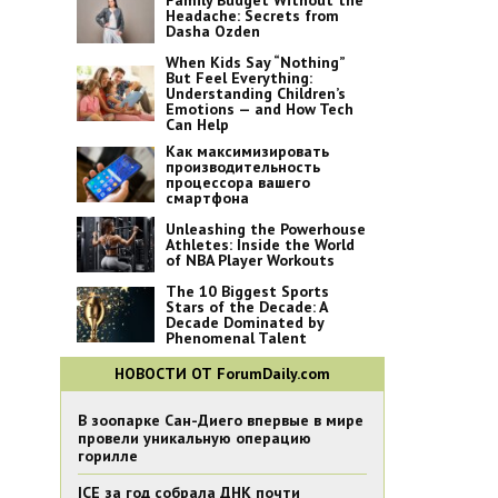
Family Budget Without the
Headache: Secrets from
Dasha Ozden
When Kids Say “Nothing”
But Feel Everything:
Understanding Children’s
Emotions — and How Tech
Can Help
Как максимизировать
производительность
процессора вашего
смартфона
Unleashing the Powerhouse
Athletes: Inside the World
of NBA Player Workouts
The 10 Biggest Sports
Stars of the Decade: A
Decade Dominated by
Phenomenal Talent
НОВОСТИ ОТ ForumDaily.com
В зоопарке Сан-Диего впервые в мире
провели уникальную операцию
горилле
ICE за год собрала ДНК почти