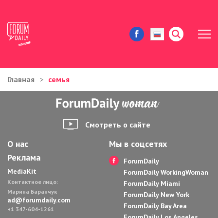
Главная
семья
ЖИЗНЬ И ИСТОРИИ
ИММИГРАЦИЯ В США
Смотреть о сайте
ЗНАМЕНИТОСТИ
О нас
Мы в соцсетях
Реклама
АВТОРСКИЕ КОЛОНКИ
ForumDaily
MediaKit
ForumDaily WorkingWoman
Контактное лицо:
ЗДОРОВЬЕ И КРАСОТА
ForumDaily Miami
Марина Баранчук
ForumDaily New York
ad@forumdaily.com
ForumDaily Bay Area
ДОМ И ЕДА
+1 347-604-1261
ForumDaily Los Angeles