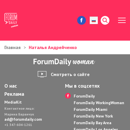
Главная
Наталья Андрейченко
ЖИЗНЬ И ИСТОРИИ
ИММИГРАЦИЯ В США
Смотреть о сайте
ЗНАМЕНИТОСТИ
О нас
Мы в соцсетях
Реклама
АВТОРСКИЕ КОЛОНКИ
ForumDaily
MediaKit
ForumDaily WorkingWoman
Контактное лицо:
ЗДОРОВЬЕ И КРАСОТА
ForumDaily Miami
Марина Баранчук
ForumDaily New York
ad@forumdaily.com
ForumDaily Bay Area
ДОМ И ЕДА
+1 347-604-1261
ForumDaily Los Angeles