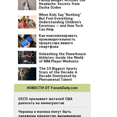
Family Budget Without the
Headache: Secrets from
Dasha Ozden
When Kids Say “Nothing”
But Feel Everything:
Understanding Children’s
Emotions — and How Tech
Can Help
Как максимизировать
производительность
процессора вашего
смартфона
Unleashing the Powerhouse
Athletes: Inside the World
of NBA Player Workouts
The 10 Biggest Sports
Stars of the Decade: A
Decade Dominated by
Phenomenal Talent
НОВОСТИ ОТ ForumDaily.com
USCIS призывает жителей США
доносить на иммигрантов
Черника и малина могут быть
заражены паразитом, вызывающим