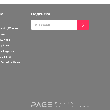
ях
Подписка
WorkingWoman
iami
ew York
ay Area
os Angeles
 СОВЕТА”
обытий в Нью-