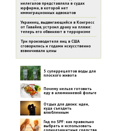
нелегалов представляла в судах
юрфирма, в которой нет
иммиграционных адвокатов
Украинец, выдвигающийся в Конгресс
от Гавайев, устроил драку на пляже:
теперь его обвиняют в терроризме
Три производителя яиц в США
сговорились и годами искусственно
взвинчивали цены
5 суперрецептов воды для
плоского живота
Почему нельзя готовить
еду в алюминиевой фольге
Отдых для двоих: идеи,
куда съездить
влюбленным
Гид по SPF: как правильно
выбрать и использовать
солнцезащитные средства