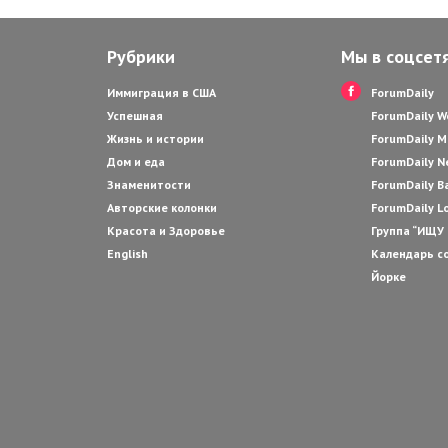
Рубрики
Мы в соцсет
Иммиграция в США
ForumDaily
Успешная
ForumDaily 
Жизнь и истории
ForumDaily M
Дом и еда
ForumDaily N
Знаменитости
ForumDaily B
Авторские колонки
ForumDaily L
Красота и Здоровье
Группа “ИЩУ
English
Календарь с
Йорке