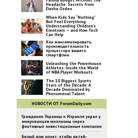
Family Budget Without the
Headache: Secrets from
Dasha Ozden
When Kids Say “Nothing”
But Feel Everything:
Understanding Children’s
Emotions — and How Tech
Can Help
Как максимизировать
производительность
процессора вашего
смартфона
Unleashing the Powerhouse
Athletes: Inside the World
of NBA Player Workouts
The 10 Biggest Sports
Stars of the Decade: A
Decade Dominated by
Phenomenal Talent
НОВОСТИ ОТ ForumDaily.com
Гражданин Украины и Израиля украл у
американцев миллионы через
фиктивные инвестиционные компании
Белый дом хочет, чтобы детей-