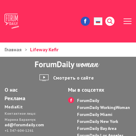
Главная
Lifeway Kefir
ЖИЗНЬ И ИСТОРИИ
ИММИГРАЦИЯ В США
Смотреть о сайте
ЗНАМЕНИТОСТИ
О нас
Мы в соцсетях
Реклама
АВТОРСКИЕ КОЛОНКИ
ForumDaily
MediaKit
ForumDaily WorkingWoman
Контактное лицо:
ЗДОРОВЬЕ И КРАСОТА
ForumDaily Miami
Марина Баранчук
ForumDaily New York
ad@forumdaily.com
ForumDaily Bay Area
ДОМ И ЕДА
+1 347-604-1261
ForumDaily Los Angeles