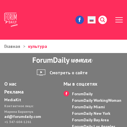
Главная
культура
ЖИЗНЬ И ИСТОРИИ
ИММИГРАЦИЯ В США
Смотреть о сайте
ЗНАМЕНИТОСТИ
О нас
Мы в соцсетях
Реклама
АВТОРСКИЕ КОЛОНКИ
ForumDaily
MediaKit
ForumDaily WorkingWoman
Контактное лицо:
ЗДОРОВЬЕ И КРАСОТА
ForumDaily Miami
Марина Баранчук
ForumDaily New York
ad@forumdaily.com
ForumDaily Bay Area
ДОМ И ЕДА
+1 347-604-1261
ForumDaily Los Angeles