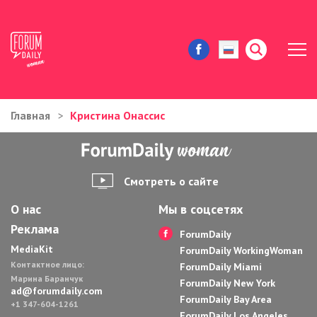
Главная
Кристина Онассис
ЖИЗНЬ И ИСТОРИИ
ИММИГРАЦИЯ В США
Смотреть о сайте
ЗНАМЕНИТОСТИ
О нас
Мы в соцсетях
Реклама
АВТОРСКИЕ КОЛОНКИ
ForumDaily
MediaKit
ForumDaily WorkingWoman
Контактное лицо:
ЗДОРОВЬЕ И КРАСОТА
ForumDaily Miami
Марина Баранчук
ForumDaily New York
ad@forumdaily.com
ForumDaily Bay Area
ДОМ И ЕДА
+1 347-604-1261
ForumDaily Los Angeles