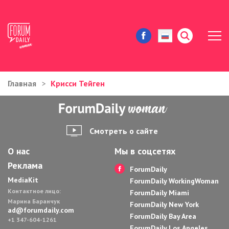
Главная
Крисси Тейген
ЖИЗНЬ И ИСТОРИИ
ИММИГРАЦИЯ В США
Смотреть о сайте
ЗНАМЕНИТОСТИ
О нас
Мы в соцсетях
Реклама
АВТОРСКИЕ КОЛОНКИ
ForumDaily
MediaKit
ForumDaily WorkingWoman
Контактное лицо:
ЗДОРОВЬЕ И КРАСОТА
ForumDaily Miami
Марина Баранчук
ForumDaily New York
ad@forumdaily.com
ForumDaily Bay Area
ДОМ И ЕДА
+1 347-604-1261
ForumDaily Los Angeles