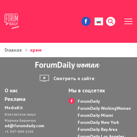
Главная
крем
ЖИЗНЬ И ИСТОРИИ
ИММИГРАЦИЯ В США
Смотреть о сайте
ЗНАМЕНИТОСТИ
О нас
Мы в соцсетях
Реклама
АВТОРСКИЕ КОЛОНКИ
ForumDaily
MediaKit
ForumDaily WorkingWoman
Контактное лицо:
ЗДОРОВЬЕ И КРАСОТА
ForumDaily Miami
Марина Баранчук
ForumDaily New York
ad@forumdaily.com
ForumDaily Bay Area
ДОМ И ЕДА
+1 347-604-1261
ForumDaily Los Angeles