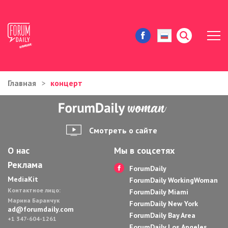
Главная
концерт
ЖИЗНЬ И ИСТОРИИ
ИММИГРАЦИЯ В США
Смотреть о сайте
ЗНАМЕНИТОСТИ
О нас
Мы в соцсетях
Реклама
АВТОРСКИЕ КОЛОНКИ
ForumDaily
MediaKit
ForumDaily WorkingWoman
Контактное лицо:
ЗДОРОВЬЕ И КРАСОТА
ForumDaily Miami
Марина Баранчук
ForumDaily New York
ad@forumdaily.com
ForumDaily Bay Area
ДОМ И ЕДА
+1 347-604-1261
ForumDaily Los Angeles