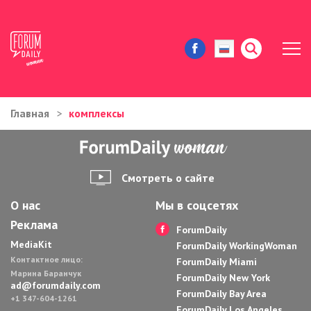
Главная
комплексы
ЖИЗНЬ И ИСТОРИИ
ИММИГРАЦИЯ В США
Смотреть о сайте
ЗНАМЕНИТОСТИ
О нас
Мы в соцсетях
Реклама
АВТОРСКИЕ КОЛОНКИ
ForumDaily
MediaKit
ForumDaily WorkingWoman
Контактное лицо:
ЗДОРОВЬЕ И КРАСОТА
ForumDaily Miami
Марина Баранчук
ForumDaily New York
ad@forumdaily.com
ForumDaily Bay Area
ДОМ И ЕДА
+1 347-604-1261
ForumDaily Los Angeles