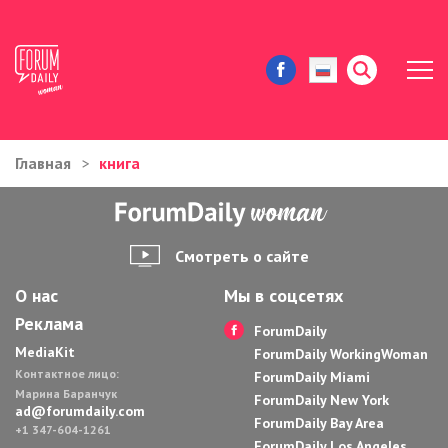
Главная
книга
ЖИЗНЬ И ИСТОРИИ
ИММИГРАЦИЯ В США
Смотреть о сайте
ЗНАМЕНИТОСТИ
О нас
Мы в соцсетях
Реклама
АВТОРСКИЕ КОЛОНКИ
ForumDaily
MediaKit
ForumDaily WorkingWoman
Контактное лицо:
ЗДОРОВЬЕ И КРАСОТА
ForumDaily Miami
Марина Баранчук
ForumDaily New York
ad@forumdaily.com
ForumDaily Bay Area
ДОМ И ЕДА
+1 347-604-1261
ForumDaily Los Angeles