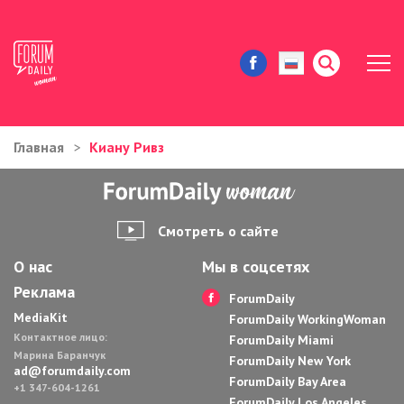
Главная
Киану Ривз
ЖИЗНЬ И ИСТОРИИ
ИММИГРАЦИЯ В США
Смотреть о сайте
ЗНАМЕНИТОСТИ
О нас
Мы в соцсетях
Реклама
АВТОРСКИЕ КОЛОНКИ
ForumDaily
MediaKit
ForumDaily WorkingWoman
Контактное лицо:
ЗДОРОВЬЕ И КРАСОТА
ForumDaily Miami
Марина Баранчук
ForumDaily New York
ad@forumdaily.com
ForumDaily Bay Area
ДОМ И ЕДА
+1 347-604-1261
ForumDaily Los Angeles