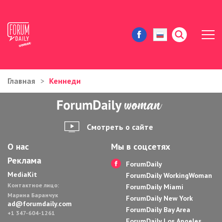
Главная
Кеннеди
ЖИЗНЬ И ИСТОРИИ
ИММИГРАЦИЯ В США
Смотреть о сайте
ЗНАМЕНИТОСТИ
О нас
Мы в соцсетях
Реклама
АВТОРСКИЕ КОЛОНКИ
ForumDaily
MediaKit
ForumDaily WorkingWoman
Контактное лицо:
ЗДОРОВЬЕ И КРАСОТА
ForumDaily Miami
Марина Баранчук
ForumDaily New York
ad@forumdaily.com
ForumDaily Bay Area
ДОМ И ЕДА
+1 347-604-1261
ForumDaily Los Angeles