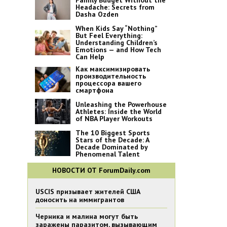
Family Budget Without the
Headache: Secrets from
Dasha Ozden
When Kids Say “Nothing”
But Feel Everything:
Understanding Children’s
Emotions — and How Tech
Can Help
Как максимизировать
производительность
процессора вашего
смартфона
Unleashing the Powerhouse
Athletes: Inside the World
of NBA Player Workouts
The 10 Biggest Sports
Stars of the Decade: A
Decade Dominated by
Phenomenal Talent
НОВОСТИ ОТ ForumDaily.com
USCIS призывает жителей США
доносить на иммигрантов
Черника и малина могут быть
заражены паразитом, вызывающим