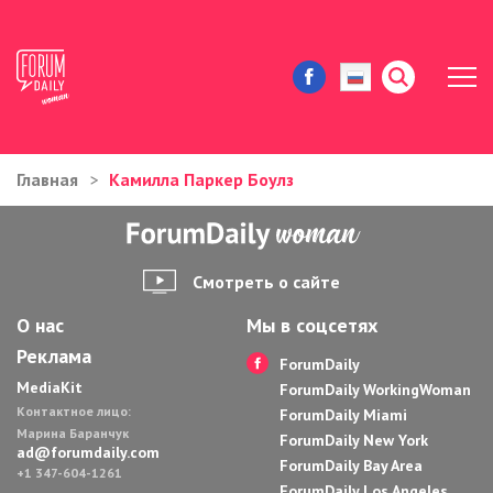
Главная
Камилла Паркер Боулз
ЖИЗНЬ И ИСТОРИИ
ИММИГРАЦИЯ В США
Смотреть о сайте
ЗНАМЕНИТОСТИ
О нас
Мы в соцсетях
Реклама
АВТОРСКИЕ КОЛОНКИ
ForumDaily
MediaKit
ForumDaily WorkingWoman
Контактное лицо:
ЗДОРОВЬЕ И КРАСОТА
ForumDaily Miami
Марина Баранчук
ForumDaily New York
ad@forumdaily.com
ForumDaily Bay Area
ДОМ И ЕДА
+1 347-604-1261
ForumDaily Los Angeles