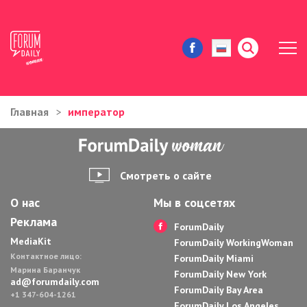
Главная
император
ЖИЗНЬ И ИСТОРИИ
ИММИГРАЦИЯ В США
Смотреть о сайте
ЗНАМЕНИТОСТИ
О нас
Мы в соцсетях
Реклама
АВТОРСКИЕ КОЛОНКИ
ForumDaily
MediaKit
ForumDaily WorkingWoman
Контактное лицо:
ЗДОРОВЬЕ И КРАСОТА
ForumDaily Miami
Марина Баранчук
ForumDaily New York
ad@forumdaily.com
ForumDaily Bay Area
ДОМ И ЕДА
+1 347-604-1261
ForumDaily Los Angeles