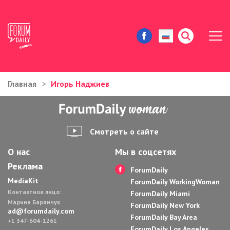
Главная
Игорь Наджиев
ЖИЗНЬ И ИСТОРИИ
ИММИГРАЦИЯ В США
Смотреть о сайте
ЗНАМЕНИТОСТИ
О нас
Мы в соцсетях
Реклама
АВТОРСКИЕ КОЛОНКИ
ForumDaily
MediaKit
ForumDaily WorkingWoman
Контактное лицо:
ЗДОРОВЬЕ И КРАСОТА
ForumDaily Miami
Марина Баранчук
ForumDaily New York
ad@forumdaily.com
ForumDaily Bay Area
ДОМ И ЕДА
+1 347-604-1261
ForumDaily Los Angeles