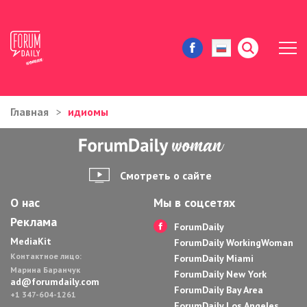
Главная
идиомы
ЖИЗНЬ И ИСТОРИИ
ИММИГРАЦИЯ В США
Смотреть о сайте
ЗНАМЕНИТОСТИ
О нас
Мы в соцсетях
Реклама
АВТОРСКИЕ КОЛОНКИ
ForumDaily
MediaKit
ForumDaily WorkingWoman
Контактное лицо:
ЗДОРОВЬЕ И КРАСОТА
ForumDaily Miami
Марина Баранчук
ForumDaily New York
ad@forumdaily.com
ForumDaily Bay Area
ДОМ И ЕДА
+1 347-604-1261
ForumDaily Los Angeles