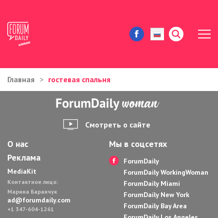
Главная
гостевая спальня
ЖИЗНЬ И ИСТОРИИ
ИММИГРАЦИЯ В США
Смотреть о сайте
ЗНАМЕНИТОСТИ
О нас
Мы в соцсетях
Реклама
АВТОРСКИЕ КОЛОНКИ
ForumDaily
MediaKit
ForumDaily WorkingWoman
Контактное лицо:
ЗДОРОВЬЕ И КРАСОТА
ForumDaily Miami
Марина Баранчук
ForumDaily New York
ad@forumdaily.com
ForumDaily Bay Area
ДОМ И ЕДА
+1 347-604-1261
ForumDaily Los Angeles