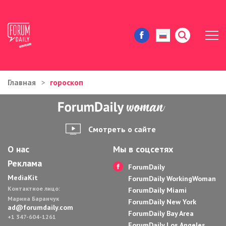
Главная
гороскоп
ЖИЗНЬ И ИСТОРИИ
ИММИГРАЦИЯ В США
Смотреть о сайте
ЗНАМЕНИТОСТИ
О нас
Мы в соцсетях
Реклама
АВТОРСКИЕ КОЛОНКИ
ForumDaily
MediaKit
ForumDaily WorkingWoman
Контактное лицо:
ЗДОРОВЬЕ И КРАСОТА
ForumDaily Miami
Марина Баранчук
ForumDaily New York
ad@forumdaily.com
ForumDaily Bay Area
ДОМ И ЕДА
+1 347-604-1261
ForumDaily Los Angeles