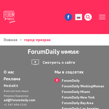
Главная
город-призрак
ЖИЗНЬ И ИСТОРИИ
ИММИГРАЦИЯ В США
Смотреть о сайте
ЗНАМЕНИТОСТИ
О нас
Мы в соцсетях
Реклама
АВТОРСКИЕ КОЛОНКИ
ForumDaily
MediaKit
ForumDaily WorkingWoman
Контактное лицо:
ЗДОРОВЬЕ И КРАСОТА
ForumDaily Miami
Марина Баранчук
ForumDaily New York
ad@forumdaily.com
ForumDaily Bay Area
ДОМ И ЕДА
+1 347-604-1261
ForumDaily Los Angeles