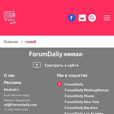
Главная
голый
ЖИЗНЬ И ИСТОРИИ
ИММИГРАЦИЯ В США
Смотреть о сайте
ЗНАМЕНИТОСТИ
О нас
Мы в соцсетях
Реклама
АВТОРСКИЕ КОЛОНКИ
ForumDaily
MediaKit
ForumDaily WorkingWoman
Контактное лицо:
ЗДОРОВЬЕ И КРАСОТА
ForumDaily Miami
Марина Баранчук
ForumDaily New York
ad@forumdaily.com
ForumDaily Bay Area
ДОМ И ЕДА
+1 347-604-1261
ForumDaily Los Angeles