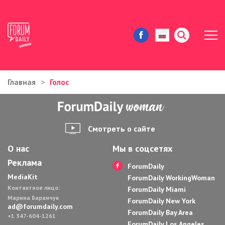
Главная
Голос
ЖИЗНЬ И ИСТОРИИ
ИММИГРАЦИЯ В США
Смотреть о сайте
ЗНАМЕНИТОСТИ
О нас
Мы в соцсетях
Реклама
АВТОРСКИЕ КОЛОНКИ
ForumDaily
MediaKit
ForumDaily WorkingWoman
Контактное лицо:
ЗДОРОВЬЕ И КРАСОТА
ForumDaily Miami
Марина Баранчук
ForumDaily New York
ad@forumdaily.com
ForumDaily Bay Area
ДОМ И ЕДА
+1 347-604-1261
ForumDaily Los Angeles