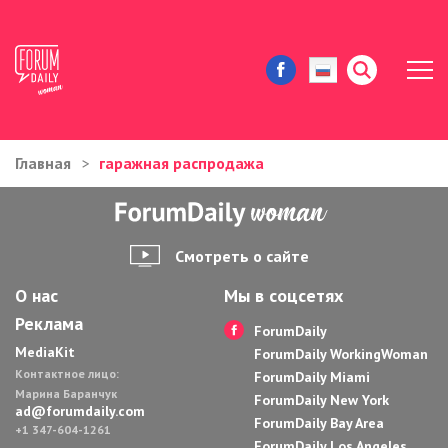
Главная
гаражная распродажа
ЖИЗНЬ И ИСТОРИИ
ИММИГРАЦИЯ В США
Смотреть о сайте
ЗНАМЕНИТОСТИ
О нас
Мы в соцсетях
Реклама
АВТОРСКИЕ КОЛОНКИ
ForumDaily
MediaKit
ForumDaily WorkingWoman
Контактное лицо:
ЗДОРОВЬЕ И КРАСОТА
ForumDaily Miami
Марина Баранчук
ForumDaily New York
ad@forumdaily.com
ForumDaily Bay Area
ДОМ И ЕДА
+1 347-604-1261
ForumDaily Los Angeles