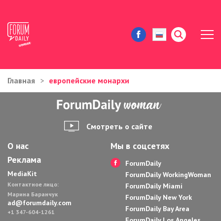
Главная
европейские монархи
ЖИЗНЬ И ИСТОРИИ
ИММИГРАЦИЯ В США
Смотреть о сайте
ЗНАМЕНИТОСТИ
О нас
Мы в соцсетях
Реклама
АВТОРСКИЕ КОЛОНКИ
ForumDaily
MediaKit
ForumDaily WorkingWoman
Контактное лицо:
ЗДОРОВЬЕ И КРАСОТА
ForumDaily Miami
Марина Баранчук
ForumDaily New York
ad@forumdaily.com
ForumDaily Bay Area
ДОМ И ЕДА
+1 347-604-1261
ForumDaily Los Angeles